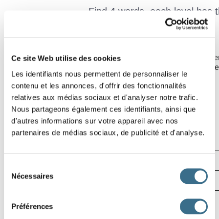
Find 4 words, each level has 
Rules of this game
In a grid of 5 levels you have to find 4 words, in each level th
Ce site Web utilise des cookies
Example: In 2 you have the word ETRE and in 3 you have the w
Les identifiants nous permettent de personnaliser le
find you have a clue.
contenu et les annonces, d'offrir des fonctionnalités
relatives aux médias sociaux et d'analyser notre trafic.
Effacer
R
A
Nous partageons également ces identifiants, ainsi que
1
Vérifier
d'autres informations sur votre appareil avec nos
A
partenaires de médias sociaux, de publicité et d'analyse.
Lettre ?
2
A
00:00
3
A
Sélection
4
Nécessaires
du
A
consentement
© ortholud.com
Préférences