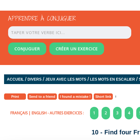
APPRENDRE À CONJUGUER
CONJUGUER
CRÉER UN EXERCICE
/
/
/
/
ACCUEIL
DIVERS
JEUX AVEC LES MOTS
LES MOTS EN ESCALIER
Print
Send to a friend
I found a mistake !
Short link
FRANÇAIS
|
ENGLISH
- AUTRES EXERCICES :
1
2
3
4
10 - Find four 