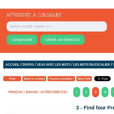
APPRENDRE À CONJUGUER
CONJUGUER
CRÉER UN EXERCICE
/
/
/
/
ACCUEIL
DIVERS
JEUX AVEC LES MOTS
LES MOTS EN ESCALIER
Print
Send to a friend
I found a mistake !
Short link
FRANÇAIS
|
ENGLISH
- AUTRES EXERCICES :
1
2
3
4
3 - Find four F