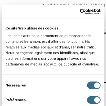
Find 4 words, each level has 
Rules of this game
In a grid of 5 levels you have to find 4 words, in each level th
Ce site Web utilise des cookies
Example: In 2 you have the word ETRE and in 3 you have the w
Les identifiants nous permettent de personnaliser le
find you have a clue.
contenu et les annonces, d'offrir des fonctionnalités
relatives aux médias sociaux et d'analyser notre trafic.
Effacer
N
I
Nous partageons également ces identifiants, ainsi que
1
Vérifier
d'autres informations sur votre appareil avec nos
I
partenaires de médias sociaux, de publicité et d'analyse.
Lettre ?
2
I
00:00
3
I
Sélection
4
Nécessaires
du
I
consentement
© ortholud.com
Préférences