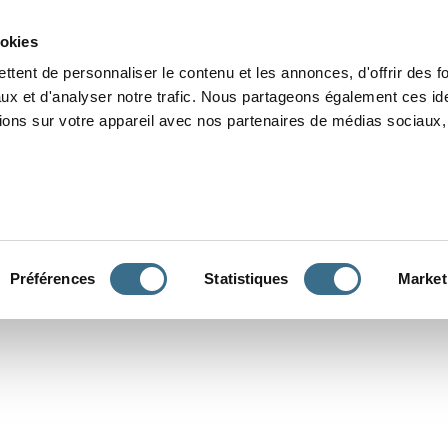
Grammaire
Orthographe
Dictée
Lecture
Vocabulaire
Divers
Par
ookies
ttent de personnaliser le contenu et les annonces, d'offrir des f
ux et d'analyser notre trafic. Nous partageons également ces ide
tions sur votre appareil avec nos partenaires de médias sociaux, 
CONJUGUER
Préférences
Statistiques
Market