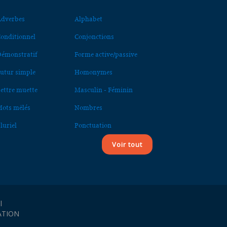
dverbes
Alphabet
onditionnel
Conjonctions
émonstratif
Forme active/passive
utur simple
Homonymes
ettre muette
Masculin - Féminin
ots mêlés
Nombres
luriel
Ponctuation
Voir tout
l
ATION