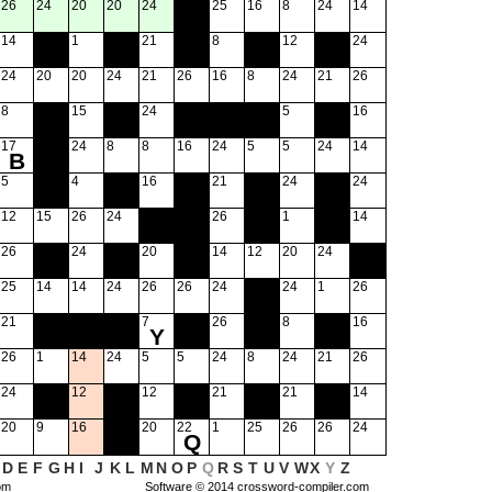
26
24
20
20
24
25
16
8
24
14
14
1
21
8
12
24
24
20
20
24
21
26
16
8
24
21
26
8
15
24
5
16
17
24
8
8
16
24
5
5
24
14
B
5
4
16
21
24
24
12
15
26
24
26
1
14
26
24
20
14
12
20
24
25
14
14
24
26
26
24
24
1
26
21
7
26
8
16
Y
26
1
14
24
5
5
24
8
24
21
26
24
12
12
21
21
14
20
9
16
20
22
1
25
26
26
24
Q
D
E
F
G
H
I
J
K
L
M
N
O
P
Q
R
S
T
U
V
W
X
Y
Z
om
Software © 2014
crossword-compiler.com