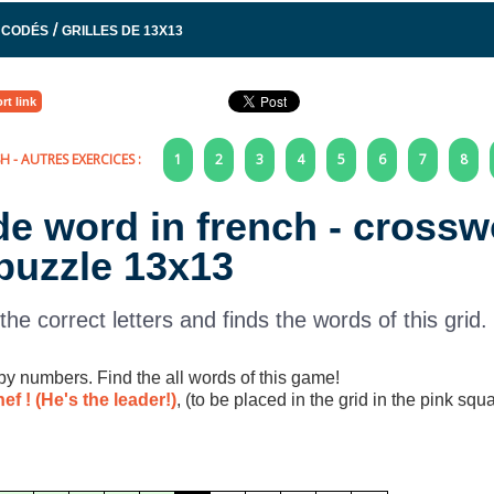
/
 CODÉS
GRILLES DE 13X13
rt link
SH
- AUTRES EXERCICES :
1
2
3
4
5
6
7
8
de word in french - cross
puzzle 13x13
e correct letters and finds the words of this grid.
 by numbers. Find the all words of this game!
hef ! (He's the leader!)
, (to be placed in the grid in the pink squ