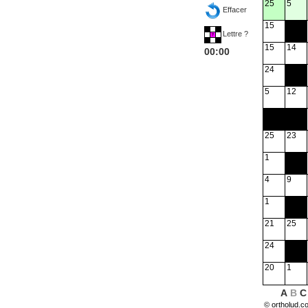
25
5
Effacer
15
Lettre ?
15
14
00:00
24
5
12
25
23
1
4
9
1
21
25
24
20
1
A
B
C
© ortholud.c