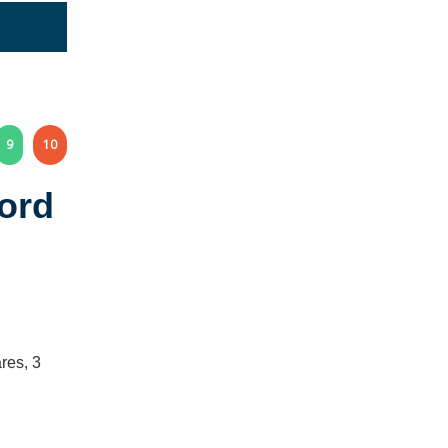
9
10
word
ares, 3