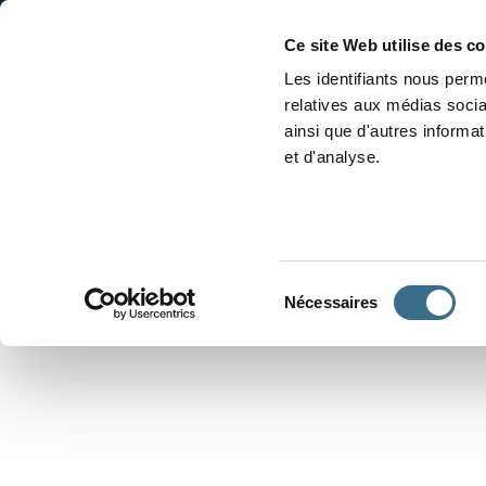
Accueil
Conjugaison
Ce site Web utilise des c
Les identifiants nous perme
relatives aux médias socia
ainsi que d'autres informa
et d'analyse.
APPRENDRE À CONJUGUER
Sélection
Nécessaires
du
consentement