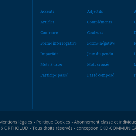
Accents
Adjectifs
A
Articles
Compléments
C
Contraire
Couleurs
D
Forme interrogative
Forme négative
F
Imparfait
Jeux du pendu
L
Mots à caser
Mots croisés
M
Participe passé
Passé composé
P
Mentions légales
-
Politique Cookies
-
Abonnement classe et individue
6 ORTHOLUD - Tous droits réservés - conception
CKD-COMMUNIC