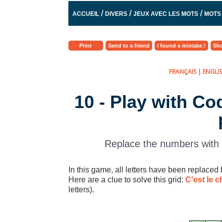
/
/
/
ACCUEIL
DIVERS
JEUX AVEC LES MOTS
MOTS
Print
Send to a friend
I found a mistake !
Sho
FRANÇAIS
|
ENGLI
10 - Play with Co
Replace the numbers with th
In this game, all letters have been replaced
Here are a clue to solve this grid:
C'est le c
letters).