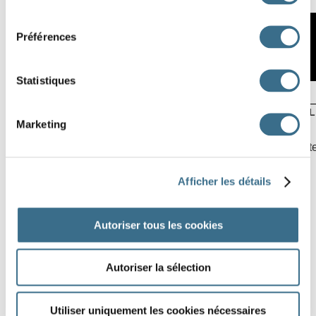
consentement
22
13
1
Préférences
5
1
26
12
8
20
18
23
Statistiques
1
18
23
5
10
8
A
B
C
D
E
F
G
H
I
J
K
L
Marketing
© ortholud.com
Click on a square, then use your keyboard, or click on the let
Afficher les détails
Autoriser tous les cookies
Autoriser la sélection
Utiliser uniquement les cookies nécessaires