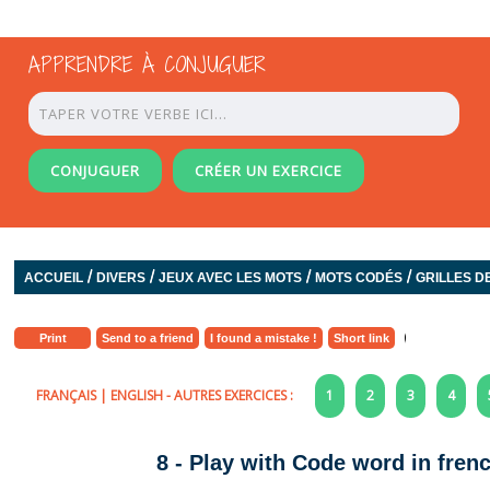
APPRENDRE À CONJUGUER
CONJUGUER
CRÉER UN EXERCICE
/
/
/
/
ACCUEIL
DIVERS
JEUX AVEC LES MOTS
MOTS CODÉS
GRILLES D
Print
Send to a friend
I found a mistake !
Short link
FRANÇAIS
|
ENGLISH
- AUTRES EXERCICES :
1
2
3
4
8 - Play with Code word in fren