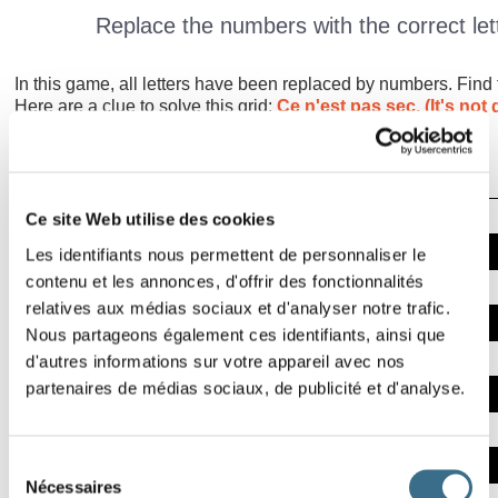
Replace the numbers with the correct lett
In this game, all letters have been replaced by numbers. Find 
Here are a clue to solve this grid:
Ce n'est pas sec. (It's not d
letters).
11
21
26
13
Ce site Web utilise des cookies
Effacer
21
3
20
Les identifiants nous permettent de personnaliser le
Lettre ?
8
23
11
13
5
8
contenu et les annonces, d'offrir des fonctionnalités
00:00
relatives aux médias sociaux et d'analyser notre trafic.
13
3
11
Nous partageons également ces identifiants, ainsi que
11
18
23
24
8
13
V
d'autres informations sur votre appareil avec nos
21
23
partenaires de médias sociaux, de publicité et d'analyse.
8
9
19
26
11
8
13
21
5
Sélection
Nécessaires
du
1
26
2
8
1