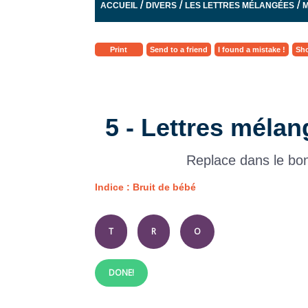
/
/
/
ACCUEIL
DIVERS
LES LETTRES MÉLANGÉES
M
Print
Send to a friend
I found a mistake !
Sho
5 - Lettres mélan
Replace dans le bon
Indice : Bruit de bébé
T
R
O
DONE!