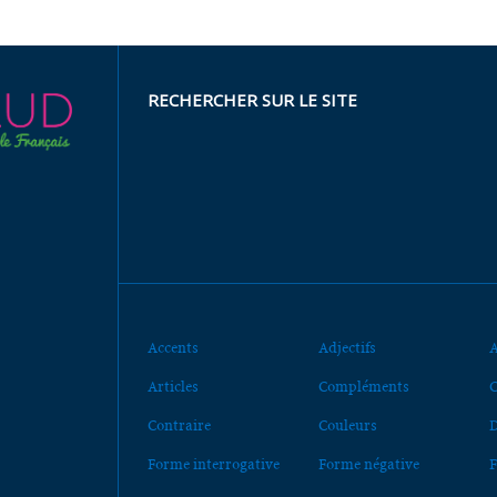
RECHERCHER SUR LE SITE
Accents
Adjectifs
A
Articles
Compléments
C
Contraire
Couleurs
D
Forme interrogative
Forme négative
F