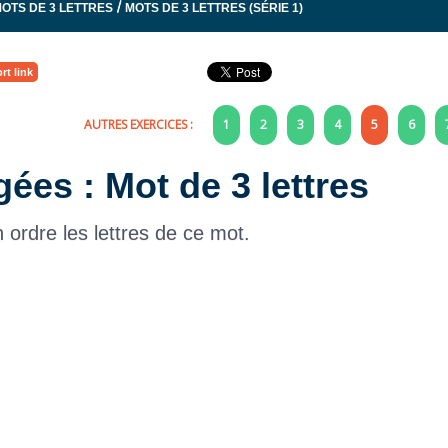
/
OTS DE 3 LETTRES
MOTS DE 3 LETTRES (SÉRIE 1)
rt link
AUTRES EXERCICES :
1
2
3
4
5
6
gées : Mot de 3 lettres
 ordre les lettres de ce mot.