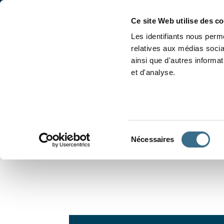
Accueil
Conjugaison
Ce site Web utilise des c
Les identifiants nous perme
relatives aux médias socia
ainsi que d'autres informa
et d'analyse.
APPRENDRE À CONJUGUER
Sélection
Nécessaires
du
consentement