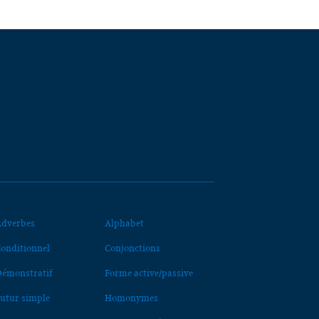
dverbes
Alphabet
onditionnel
Conjonctions
émonstratif
Forme active/passive
utur simple
Homonymes