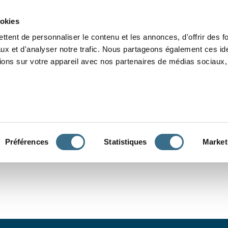
Grammaire
Orthographe
Dictée
Lecture
Vocabulaire
Divers
Par
ookies
ttent de personnaliser le contenu et les annonces, d'offrir des f
ux et d'analyser notre trafic. Nous partageons également ces ide
tions sur votre appareil avec nos partenaires de médias sociaux, 
CONJUGUER
Préférences
Statistiques
Market