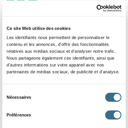
7 - Lettres mélangées : Mot de 3 lettres
Replace dans le bon ordre les lettres de ce
Ce site Web utilise des cookies
mot.
Les identifiants nous permettent de personnaliser le
contenu et les annonces, d'offrir des fonctionnalités
Indice : On le rencontre en cuisine.
relatives aux médias sociaux et d'analyser notre trafic.
Nous partageons également ces identifiants, ainsi que
I
L
A
d'autres informations sur votre appareil avec nos
partenaires de médias sociaux, de publicité et d'analyse.
DONE!
Sélection
Nécessaires
du
consentement
Préférences