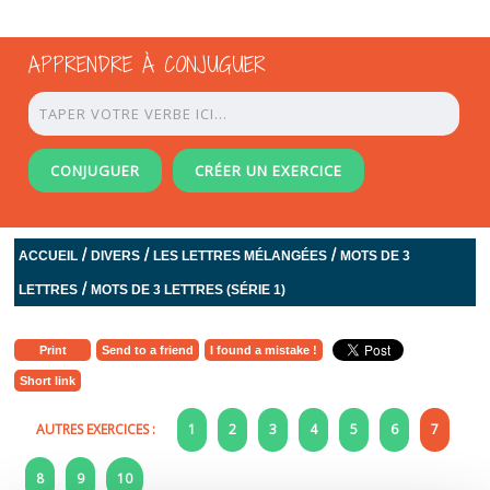
APPRENDRE À CONJUGUER
CONJUGUER
CRÉER UN EXERCICE
/
/
/
ACCUEIL
DIVERS
LES LETTRES MÉLANGÉES
MOTS DE 3
/
LETTRES
MOTS DE 3 LETTRES (SÉRIE 1)
Print
Send to a friend
I found a mistake !
Short link
AUTRES EXERCICES :
1
2
3
4
5
6
7
8
9
10