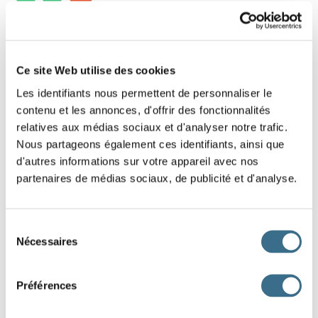
10 - Lettres mélangées : Mot de 4 lettres
Replace les lettres de ce mot dans le bon
Ce site Web utilise des cookies
ordre.
Les identifiants nous permettent de personnaliser le
contenu et les annonces, d'offrir des fonctionnalités
Indice : Pas beau
relatives aux médias sociaux et d'analyser notre trafic.
Nous partageons également ces identifiants, ainsi que
A
D
L
I
d'autres informations sur votre appareil avec nos
partenaires de médias sociaux, de publicité et d'analyse.
DONE!
Sélection
Nécessaires
du
consentement
Préférences