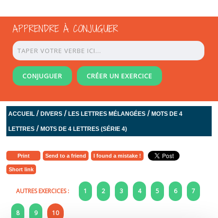
APPRENDRE À CONJUGUER
CONJUGUER
CRÉER UN EXERCICE
/
/
/
ACCUEIL
DIVERS
LES LETTRES MÉLANGÉES
MOTS DE 4
/
LETTRES
MOTS DE 4 LETTRES (SÉRIE 4)
Print
Send to a friend
I found a mistake !
Short link
AUTRES EXERCICES :
1
2
3
4
5
6
7
8
9
10