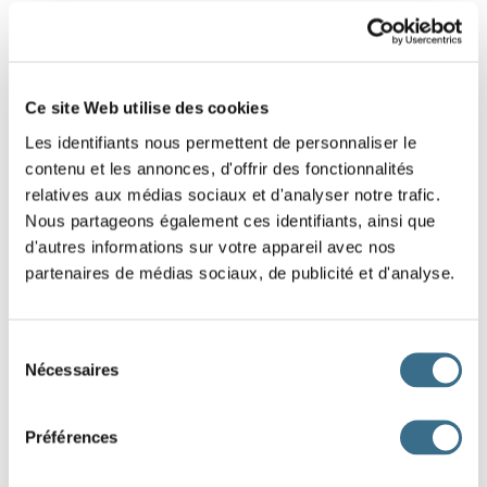
4 - Lettres mélangées : Mot de 4 lettres
Replace les lettres de ce mot dans le bon
Ce site Web utilise des cookies
ordre.
Les identifiants nous permettent de personnaliser le
Indice : Vêtement
contenu et les annonces, d'offrir des fonctionnalités
relatives aux médias sociaux et d'analyser notre trafic.
I
S
L
P
Nous partageons également ces identifiants, ainsi que
d'autres informations sur votre appareil avec nos
partenaires de médias sociaux, de publicité et d'analyse.
DONE!
Sélection
Nécessaires
du
consentement
Préférences