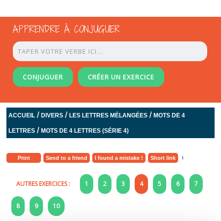
APPRENDRE À CONJUGUER
CONJUGUER
CRÉER UN EXERCICE
/
/
/
ACCUEIL
DIVERS
LES LETTRES MÉLANGÉES
MOTS DE 4
/
LETTRES
MOTS DE 4 LETTRES (SÉRIE 4)
Print
Send to a friend
I found a mistake !
Short link
AUTRES EXERCICES :
1
2
3
4
5
6
7
8
9
10