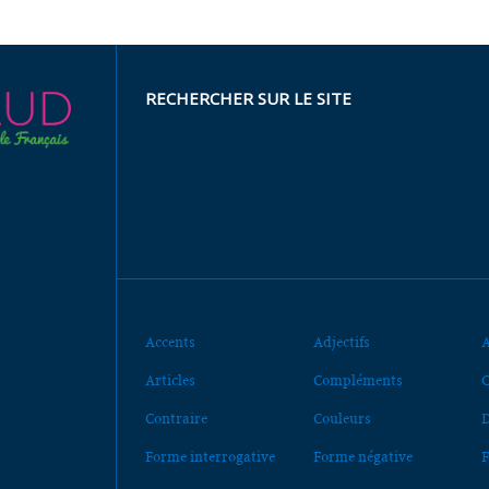
RECHERCHER SUR LE SITE
Accents
Adjectifs
A
Articles
Compléments
C
Contraire
Couleurs
D
Forme interrogative
Forme négative
F