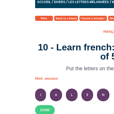
/
/
/
ACCUEIL
DIVERS
LES LETTRES MÉLANGÉES
M
Print
Send to a friend
I found a mistake !
Sho
FRANÇA
10 - Learn french
of 
Put the letters on the
Hint: mouton
I
A
L
E
N
DONE!