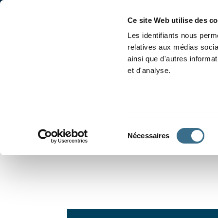
Accueil
Conjugaison
Ce site Web utilise des c
Les identifiants nous perme
relatives aux médias socia
ainsi que d'autres informa
et d'analyse.
APPRENDRE À CONJUGUER
Sélection
Nécessaires
du
consentement