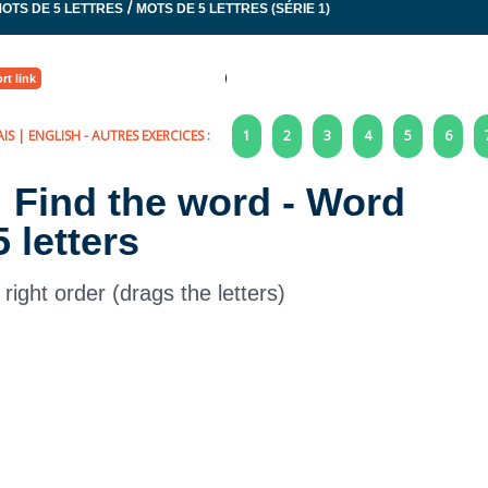
/
OTS DE 5 LETTRES
MOTS DE 5 LETTRES (SÉRIE 1)
rt link
IS
|
ENGLISH
- AUTRES EXERCICES :
1
2
3
4
5
6
: Find the word - Word
5 letters
 right order (drags the letters)