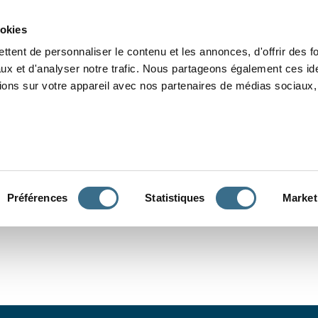
Grammaire
Orthographe
Dictée
Lecture
Vocabulaire
Divers
Par
ookies
ttent de personnaliser le contenu et les annonces, d'offrir des f
ux et d'analyser notre trafic. Nous partageons également ces ide
tions sur votre appareil avec nos partenaires de médias sociaux, 
CONJUGUER
Préférences
Statistiques
Market