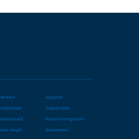
dverbes
Alphabet
onditionnel
Conjonctions
émonstratif
Forme active/passive
utur simple
Homonymes