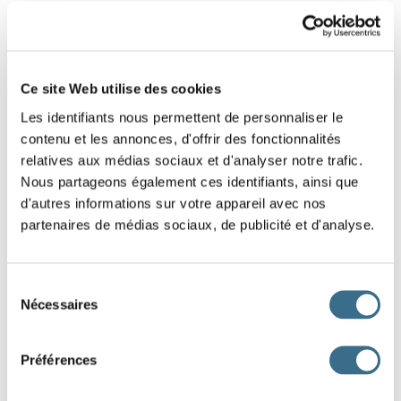
4 - Learn french: Find the word - Word of 5
letters
Ce site Web utilise des cookies
Put the letters on the right order (drags the
Les identifiants nous permettent de personnaliser le
letters)
contenu et les annonces, d'offrir des fonctionnalités
Hint: Prénom
relatives aux médias sociaux et d'analyser notre trafic.
Nous partageons également ces identifiants, ainsi que
d'autres informations sur votre appareil avec nos
S
I
U
O
L
partenaires de médias sociaux, de publicité et d'analyse.
DONE!
Sélection
Nécessaires
du
consentement
Préférences