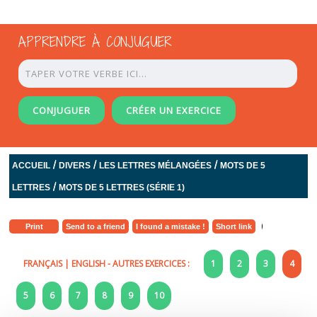
APPRENDRE À CONJUGUER
CONJUGUER
CRÉER UN EXERCICE
/
/
/
ACCUEIL
DIVERS
LES LETTRES MÉLANGÉES
MOTS DE 5
/
LETTRES
MOTS DE 5 LETTRES (SÉRIE 1)
Print
Send to a friend
I found a mistake !
Short link
FRANÇAIS
|
ENGLISH
- AUTRES EXERCICES :
1
2
3
4
5
6
7
8
9
10