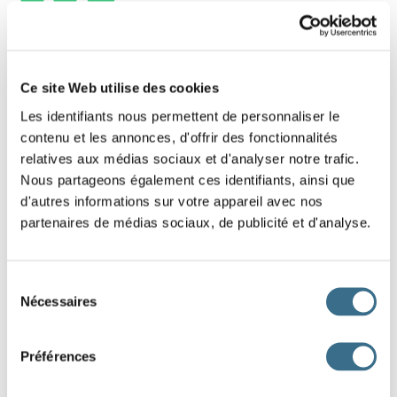
1 - Lettres mélangées : Mot de 5 lettres
Replace dans le bon ordre les lettres de ce
Ce site Web utilise des cookies
mot.
Les identifiants nous permettent de personnaliser le
contenu et les annonces, d'offrir des fonctionnalités
Indice : Illustration
relatives aux médias sociaux et d'analyser notre trafic.
Nous partageons également ces identifiants, ainsi que
A
G
E
M
I
d'autres informations sur votre appareil avec nos
partenaires de médias sociaux, de publicité et d'analyse.
DONE!
Sélection
Nécessaires
du
consentement
Préférences