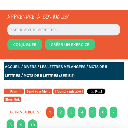
APPRENDRE À CONJUGUER
CONJUGUER
CRÉER UN EXERCICE
/
/
/
ACCUEIL
DIVERS
LES LETTRES MÉLANGÉES
MOTS DE 5
/
LETTRES
MOTS DE 5 LETTRES (SÉRIE 5)
Print
Send to a friend
I found a mistake !
Short link
AUTRES EXERCICES :
1
2
3
4
5
6
7
8
9
10