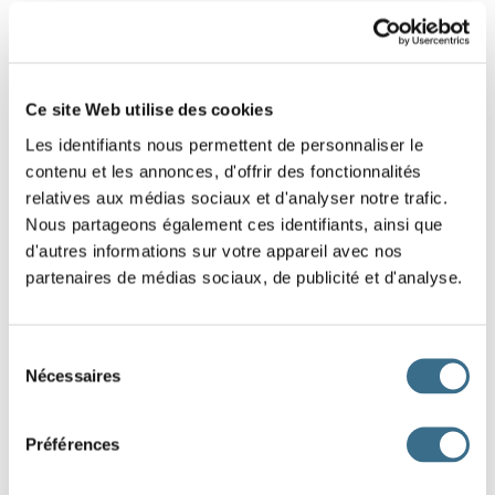
4 - Lettres mélangées : Mot de 5 lettres
Replace dans le bon ordre les lettres de ce
Ce site Web utilise des cookies
mot.
Les identifiants nous permettent de personnaliser le
Indice : Vinaigrette
contenu et les annonces, d'offrir des fonctionnalités
relatives aux médias sociaux et d'analyser notre trafic.
I
E
U
H
L
Nous partageons également ces identifiants, ainsi que
d'autres informations sur votre appareil avec nos
partenaires de médias sociaux, de publicité et d'analyse.
DONE!
Sélection
Nécessaires
du
consentement
Préférences