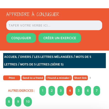
APPRENDRE À CONJUGUER
CONJUGUER
CRÉER UN EXERCICE
/
/
/
ACCUEIL
DIVERS
LES LETTRES MÉLANGÉES
MOTS DE 5
/
LETTRES
MOTS DE 5 LETTRES (SÉRIE 5)
Print
Send to a friend
I found a mistake !
Short link
AUTRES EXERCICES :
1
2
3
4
5
6
7
8
9
10