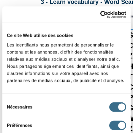
3 - Learn vocabulary - Word Sea
In this grid, finds all t
T
L
I
K
E
Y
S
Effacer
Ce site Web utilise des cookies
R
A
H
Z
P
E
Les identifiants nous permettent de personnaliser le
Vérifier
contenu et les annonces, d'offrir des fonctionnalités
O
T
A
B
O
G
Z
Mot ?
relatives aux médias sociaux et d'analyser notre trafic.
00:00
U
B
O
H
E
Q
Nous partageons également ces identifiants, ainsi que
d'autres informations sur votre appareil avec nos
S
O
S
R
C
T
T
partenaires de médias sociaux, de publicité et d'analyse.
E
O
W
G
A
Y
R
K
N
M
M
N
P
Sélection
S
I
V
W
P
U
Nécessaires
du
consentement
S
Y
E
L
L
O
Préférences
P
A
P
E
R
A
Z