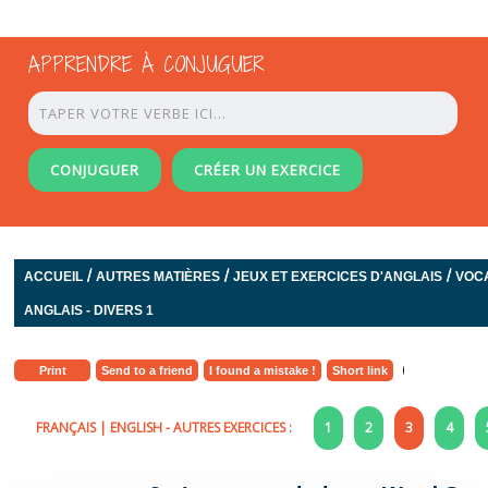
APPRENDRE À CONJUGUER
CONJUGUER
CRÉER UN EXERCICE
/
/
/
ACCUEIL
AUTRES MATIÈRES
JEUX ET EXERCICES D'ANGLAIS
VOC
ANGLAIS - DIVERS 1
Print
Send to a friend
I found a mistake !
Short link
FRANÇAIS
|
ENGLISH
- AUTRES EXERCICES :
1
2
3
4