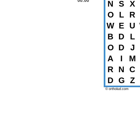
00:00
N
S
X
O
L
R
W
E
U
B
D
L
O
D
J
A
I
M
R
N
C
D
G
Z
© ortholud.com