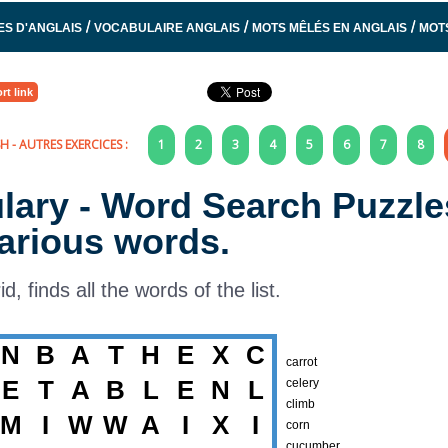
/
/
/
ES D'ANGLAIS
VOCABULAIRE ANGLAIS
MOTS MÊLÉS EN ANGLAIS
MOT
rt link
SH
- AUTRES EXERCICES :
1
2
3
4
5
6
7
8
lary - Word Search Puzzle
arious words.
rid, finds all the words of the list.
N
B
A
T
H
E
X
C
carrot
E
T
A
B
L
E
N
L
celery
climb
M
I
W
W
A
I
X
I
corn
cucumber