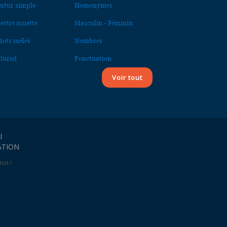
utur simple
Homonymes
ettre muette
Masculin - Féminin
ots mêlés
Nombres
luriel
Ponctuation
Voir tout
l
ATION
uit !