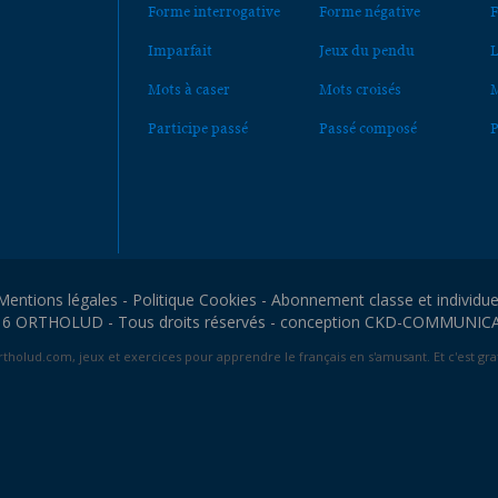
Forme interrogative
Forme négative
F
Imparfait
Jeux du pendu
L
Mots à caser
Mots croisés
M
Participe passé
Passé composé
P
Mentions légales
-
Politique Cookies
-
Abonnement classe et individue
6 ORTHOLUD - Tous droits réservés - conception
CKD-COMMUNIC
tholud.com, jeux et exercices pour apprendre le français en s'amusant. Et c'est grat