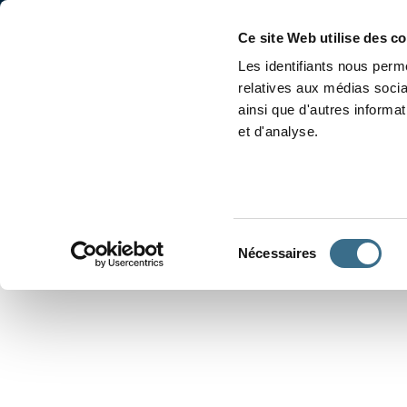
Accueil
Conjugaison
Ce site Web utilise des c
Les identifiants nous perme
relatives aux médias socia
ainsi que d'autres informa
et d'analyse.
APPRENDRE À CONJUGUER
Sélection
Nécessaires
du
consentement