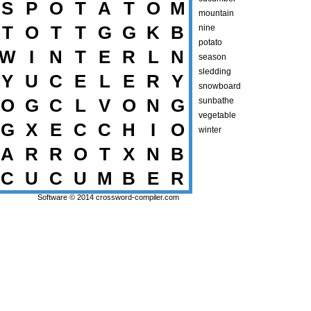
S
P
O
T
A
T
O
M
mountain
T
O
T
T
G
G
K
B
nine
potato
W
I
N
T
E
R
L
N
season
sledding
Y
U
C
E
L
E
R
Y
snowboard
O
G
C
L
V
O
N
G
sunbathe
vegetable
G
X
E
C
C
H
I
O
winter
A
R
R
O
T
X
N
B
C
U
C
U
M
B
E
R
Software © 2014
crossword-compiler.com