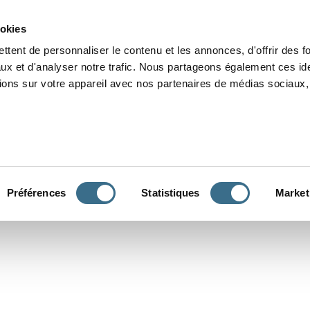
Grammaire
Orthographe
Dictée
Lecture
Vocabulaire
Divers
Par
ookies
ttent de personnaliser le contenu et les annonces, d'offrir des f
ux et d'analyser notre trafic. Nous partageons également ces ide
tions sur votre appareil avec nos partenaires de médias sociaux, 
CONJUGUER
Préférences
Statistiques
Market