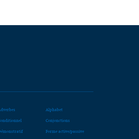
dverbes
Alphabet
onditionnel
Conjonctions
émonstratif
Forme active/passive