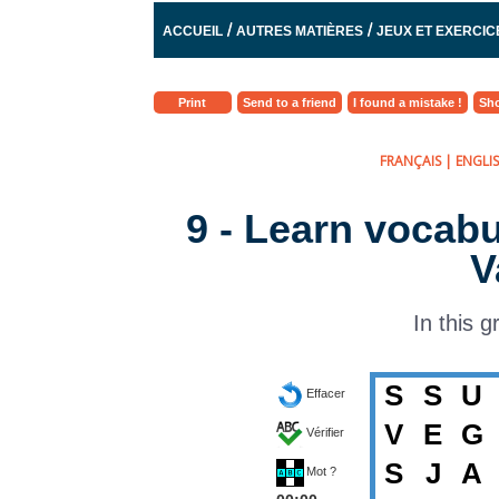
/
/
ACCUEIL
AUTRES MATIÈRES
JEUX ET EXERCIC
ANGLAIS - DIVERS 1
Print
Send to a friend
I found a mistake !
Sho
FRANÇAIS
|
ENGLI
9 - Learn vocabu
V
In this g
S
S
U
Effacer
V
E
G
Vérifier
S
J
A
Mot ?