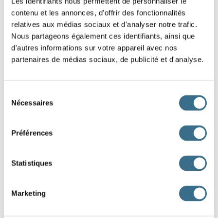
Les identifiants nous permettent de personnaliser le
contenu et les annonces, d'offrir des fonctionnalités
une chi
relatives aux médias sociaux et d'analyser notre trafic.
Nous partageons également ces identifiants, ainsi que
une chap
d'autres informations sur votre appareil avec nos
partenaires de médias sociaux, de publicité et d'analyse.
une chemis
une citad
Sélection
Nécessaires
du
une citronn
consentement
Préférences
une clarin
Statistiques
une compr
Marketing
une coup