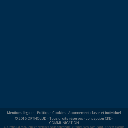
Mentions légales
-
Politique Cookies
-
Abonnement classe et individuel
© 2016 ORTHOLUD - Tous droits réservés - conception
CKD-
COMMUNICATION
© Ortholud.com, jeux et exercices pour apprendre le français en s'amusant. Et c'est gratuit