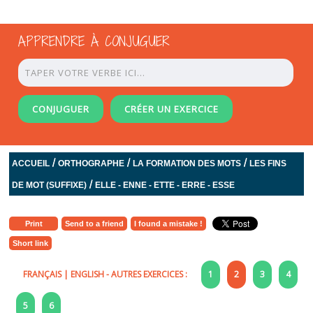
APPRENDRE À CONJUGUER
CONJUGUER
CRÉER UN EXERCICE
/
/
/
ACCUEIL
ORTHOGRAPHE
LA FORMATION DES MOTS
LES FINS
/
DE MOT (SUFFIXE)
ELLE - ENNE - ETTE - ERRE - ESSE
Print
Send to a friend
I found a mistake !
Short link
FRANÇAIS
|
ENGLISH
- AUTRES EXERCICES :
1
2
3
4
5
6