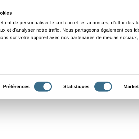
 seconds for the game to load!
">
Please note: it takes a few seco
Grammaire
Orthographe
Dictée
Lecture
Vocabulaire
Divers
Par
ookies
ttent de personnaliser le contenu et les annonces, d'offrir des f
ux et d'analyser notre trafic. Nous partageons également ces ide
tions sur votre appareil avec nos partenaires de médias sociaux, 
CONJUGUER
Préférences
Statistiques
Market