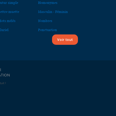
utur simple
Homonymes
ettre muette
Masculin - Féminin
ots mêlés
Nombres
luriel
Ponctuation
Voir tout
l
ATION
uit !