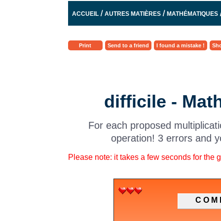
/
/
ACCUEIL
AUTRES MATIÈRES
MATHÉMATIQUES
Print
Send to a friend
I found a mistake !
Sho
difficile - Ma
For each proposed multiplicati
operation! 3 errors and y
Please note: it takes a few seconds for the 