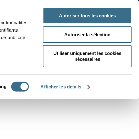
nds for the game to load!
" />
 classe
Autres matières
Autoriser tous les cookies
onctionnalités
ntifiants,
Autoriser la sélection
de publicité
Utiliser uniquement les cookies
nécessaires
CRÉER UN EXERCICE
ing
Afficher les détails