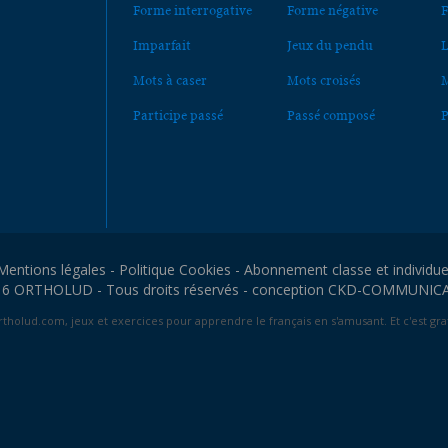
Forme interrogative
Forme négative
F
Imparfait
Jeux du pendu
L
Mots à caser
Mots croisés
M
Participe passé
Passé composé
P
Mentions légales
-
Politique Cookies
-
Abonnement classe et individue
6 ORTHOLUD - Tous droits réservés - conception
CKD-COMMUNIC
tholud.com, jeux et exercices pour apprendre le français en s'amusant. Et c'est grat