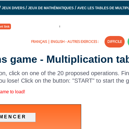
/
/
/
JEUX DIVERS
JEUX DE MATHÉMATIQUES
AVEC LES TABLES DE MULTIP
rt link
FRANÇAIS
|
ENGLISH
- AUTRES EXERCICES :
DIFFICILE
ths game - Multiplication ta
on, click on one of the 20 proposed operations. Fin
ou lose! Click on the button: "START" to start the
game to load!