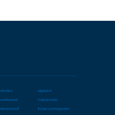
dverbes
Alphabet
onditionnel
Conjonctions
émonstratif
Forme active/passive