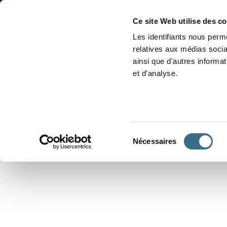
Please note: it takes a few
Accueil
Conjugaison
Ce site Web utilise des c
Les identifiants nous perme
relatives aux médias socia
ainsi que d'autres informa
et d'analyse.
APPRENDRE À CONJUGUER
Sélection
Nécessaires
du
consentement