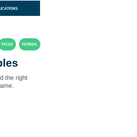
LICATIONS
FACILE
NORMAL
bles
d the right
 game.