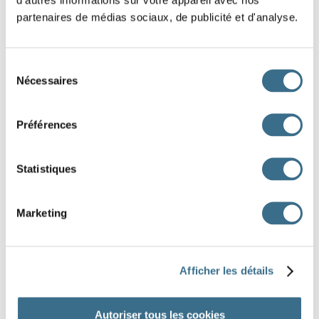
les cahiers
beau
partenaires de médias sociaux, de publicité et d'analyse.
grand
jeter
Sélection
Nécessaires
du
la pluie
un nuage
consentement
Préférences
choisir
avare
Statistiques
adjectif
verbe
verbe
adjectif
nom
Marketing
nom
adjectif
nom
nom
verbe
DONE!
Afficher les détails
Autoriser tous les cookies