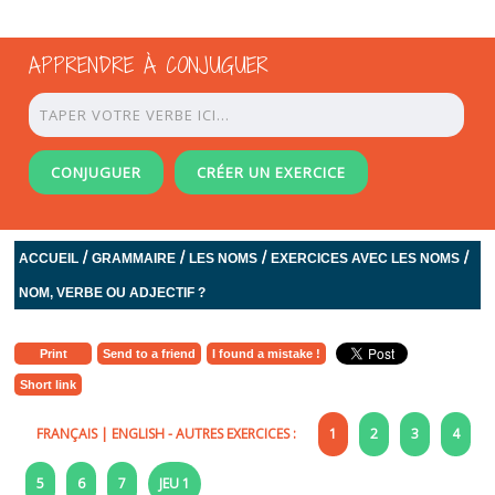
APPRENDRE À CONJUGUER
CONJUGUER
CRÉER UN EXERCICE
/
/
/
/
ACCUEIL
GRAMMAIRE
LES NOMS
EXERCICES AVEC LES NOMS
NOM, VERBE OU ADJECTIF ?
Print
Send to a friend
I found a mistake !
Short link
FRANÇAIS
|
ENGLISH
- AUTRES EXERCICES :
1
2
3
4
5
6
7
JEU 1