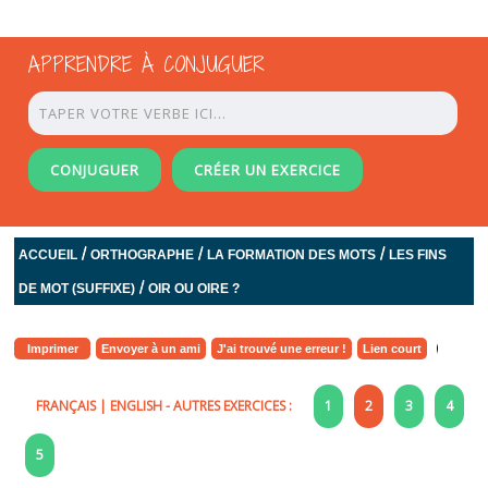
APPRENDRE À CONJUGUER
CONJUGUER
CRÉER UN EXERCICE
/
/
/
ACCUEIL
ORTHOGRAPHE
LA FORMATION DES MOTS
LES FINS
/
DE MOT (SUFFIXE)
OIR OU OIRE ?
Imprimer
Envoyer à un ami
J'ai trouvé une erreur !
Lien court
FRANÇAIS
|
ENGLISH
- AUTRES EXERCICES :
1
2
3
4
5