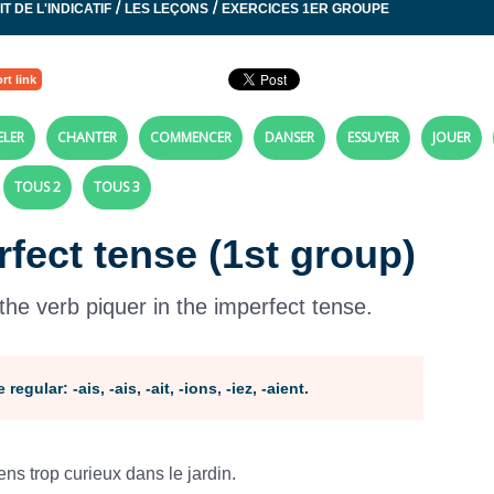
/
/
T DE L'INDICATIF
LES LEÇONS
EXERCICES 1ER GROUPE
rt link
ELER
CHANTER
COMMENCER
DANSER
ESSUYER
JOUER
TOUS 2
TOUS 3
rfect tense (1st group)
he verb piquer in the imperfect tense.
egular: -ais, -ais, -ait, -ions, -iez, -aient.
ens trop curieux dans le jardin.