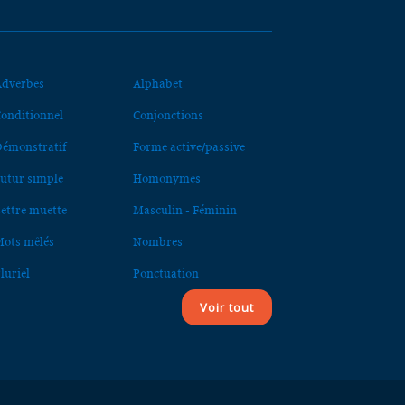
dverbes
Alphabet
onditionnel
Conjonctions
émonstratif
Forme active/passive
utur simple
Homonymes
ettre muette
Masculin - Féminin
ots mêlés
Nombres
luriel
Ponctuation
Voir tout