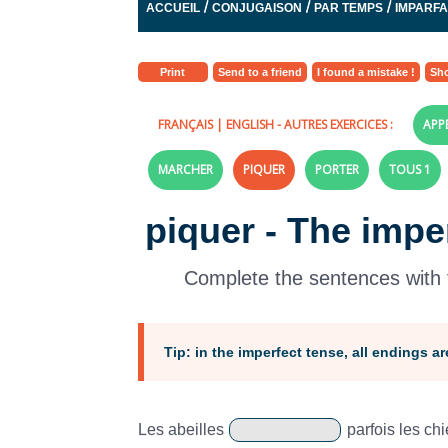
/
/
/
ACCUEIL
CONJUGAISON
PAR TEMPS
IMPARFAI
Print
Send to a friend
I found a mistake !
Sho
FRANÇAIS
|
ENGLISH
- AUTRES EXERCICES :
APP
MARCHER
PIQUER
PORTER
TOUS 1
piquer - The impe
Complete the sentences with t
Tip:
in the imperfect tense, all endings are r
Les abeilles
parfois les chi