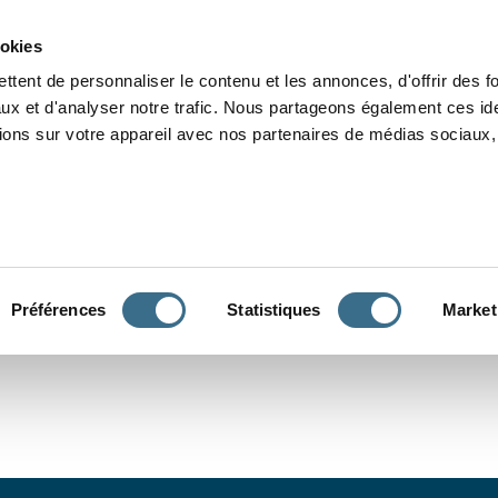
Grammaire
Orthographe
Dictée
Lecture
Vocabulaire
Divers
Par
ookies
ttent de personnaliser le contenu et les annonces, d'offrir des f
ux et d'analyser notre trafic. Nous partageons également ces ide
tions sur votre appareil avec nos partenaires de médias sociaux, 
CONJUGUER
Préférences
Statistiques
Market