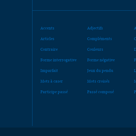
Accents
Adjectifs
A
Articles
Compléments
C
Contraire
Couleurs
D
Forme interrogative
Forme négative
F
Imparfait
Jeux du pendu
L
Mots à caser
Mots croisés
M
Participe passé
Passé composé
P