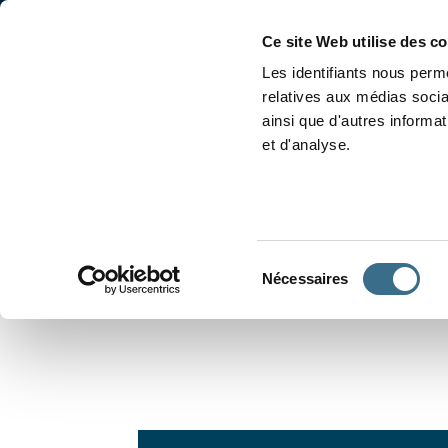
Accueil
Conjugaison
Ce site Web utilise des c
Les identifiants nous perme
relatives aux médias socia
ainsi que d'autres informa
et d'analyse.
APPRENDRE À CONJUGUER
Sélection
Nécessaires
du
consentement