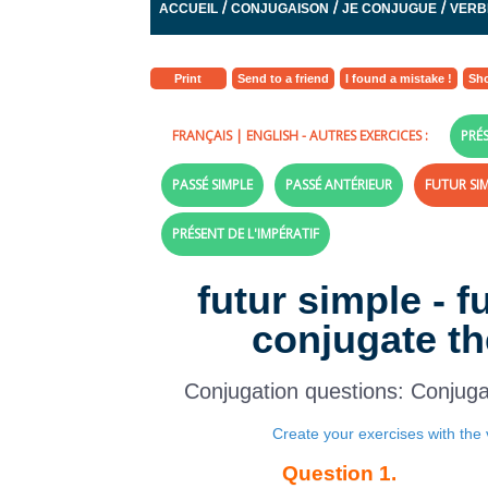
/
/
/
ACCUEIL
CONJUGAISON
JE CONJUGUE
VERB
Print
Send to a friend
I found a mistake !
Sho
FRANÇAIS
|
ENGLISH
- AUTRES EXERCICES :
PRÉS
PASSÉ SIMPLE
PASSÉ ANTÉRIEUR
FUTUR SI
PRÉSENT DE L'IMPÉRATIF
futur simple - f
conjugate th
Conjugation questions: Conjuga
Create your exercises with the 
Question 1.