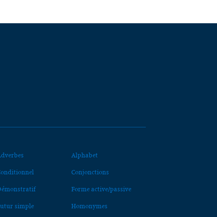
dverbes
Alphabet
onditionnel
Conjonctions
émonstratif
Forme active/passive
utur simple
Homonymes