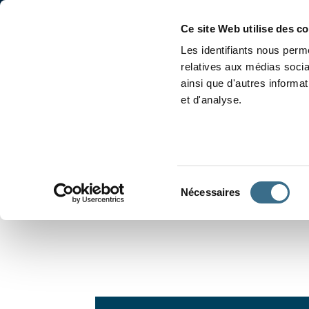
Accueil
Conjugaison
Ce site Web utilise des c
Les identifiants nous perme
relatives aux médias socia
ainsi que d'autres informa
et d'analyse.
APPRENDRE À CONJUGUER
Sélection
Nécessaires
du
consentement