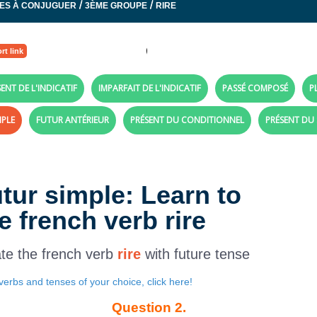
/
/
ES À CONJUGUER
3ÈME GROUPE
RIRE
rt link
ENT DE L'INDICATIF
IMPARFAIT DE L'INDICATIF
PASSÉ COMPOSÉ
P
MPLE
FUTUR ANTÉRIEUR
PRÉSENT DU CONDITIONNEL
PRÉSENT DU
utur simple: Learn to
e french verb rire
te the french verb
rire
with future tense
verbs and tenses of your choice, click here!
Question 2.