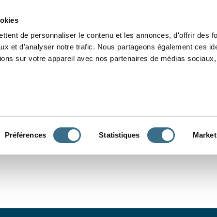
Grammaire
Orthographe
Dictée
Lecture
Vocabulaire
Divers
Par
ookies
ttent de personnaliser le contenu et les annonces, d'offrir des f
ux et d'analyser notre trafic. Nous partageons également ces ide
tions sur votre appareil avec nos partenaires de médias sociaux, 
CONJUGUER
Préférences
Statistiques
Market