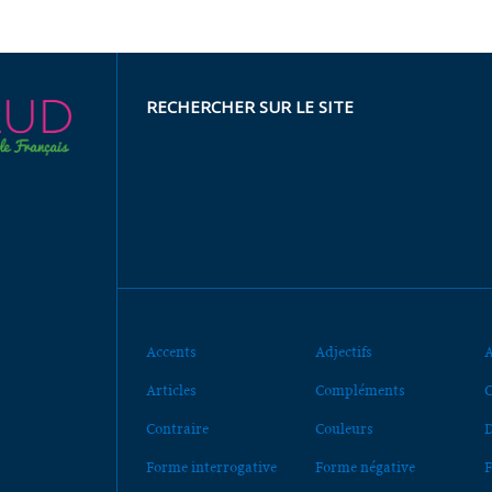
RECHERCHER SUR LE SITE
Accents
Adjectifs
A
Articles
Compléments
C
Contraire
Couleurs
D
Forme interrogative
Forme négative
F