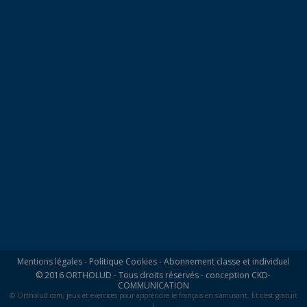
Mentions légales
-
Politique Cookies
-
Abonnement classe et individuel
© 2016 ORTHOLUD - Tous droits réservés - conception
CKD-
COMMUNICATION
© Ortholud.com, jeux et exercices pour apprendre le français en s'amusant. Et c'est gratuit
!