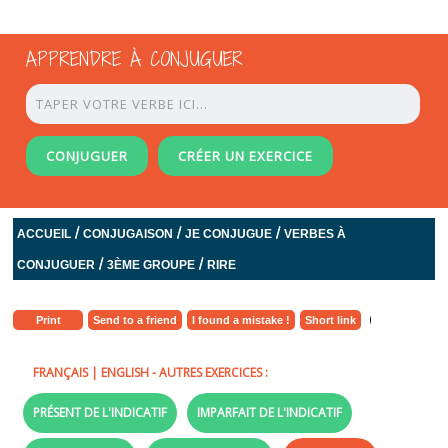
APPRENDRE À CONJUGUER
CONJUGUER
CRÉER UN EXERCICE
/
/
/
ACCUEIL
CONJUGAISON
JE CONJUGUE
VERBES À
/
/
CONJUGUER
3ÈME GROUPE
RIRE
Print
Send to a friend
I found a mistake !
Short link
FRANÇAIS
|
ENGLISH
- AUTRES EXERCICES :
PRÉSENT DE L'INDICATIF
IMPARFAIT DE L'INDICATIF