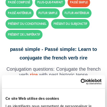
PASSÉ COMPOSÉ
PLUS-QUE-PARFAIT
PASSÉ SIMPLE
PASSÉ ANTÉRIEUR
FUTUR SIMPLE
FUTUR ANTÉRIEUR
PRÉSENT DU CONDITIONNEL
PRÉSENT DU SUBJONCTIF
PRÉSENT DE L'IMPÉRATIF
passé simple - Passé simple: Learn to
conjugate the french verb rire
Conjugation questions: Conjugate the french
verb
rire
with past historic tense
Create your exercises with the verbs and tenses of your choice,
click here!
Question 1.
Ce site Web utilise des cookies
rire - Indicatif Passé simple
Les identifiants nous permettent de personnaliser le