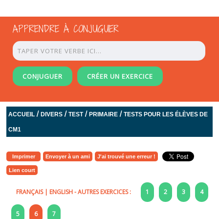
APPRENDRE À CONJUGUER
CONJUGUER
CRÉER UN EXERCICE
/
/
/
/
ACCUEIL
DIVERS
TEST
PRIMAIRE
TESTS POUR LES ÉLÈVES DE
CM1
Imprimer
Envoyer à un ami
J'ai trouvé une erreur !
Lien court
FRANÇAIS
|
ENGLISH
- AUTRES EXERCICES :
1
2
3
4
5
6
7