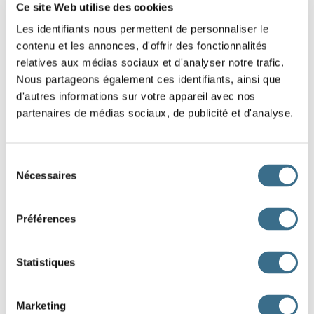
4.
Trouve la bonne définition de ce mot :
Ce site Web utilise des cookies
aphone =>
Les identifiants nous permettent de personnaliser le
contenu et les annonces, d'offrir des fonctionnalités
5.
relatives aux médias sociaux et d'analyser notre trafic.
Complète ces phrases avec "son" ou "sont".
Nous partageons également ces identifiants, ainsi que
Où
les clés ? Elles
sur la porte !
d'autres informations sur votre appareil avec nos
Il faut prévenir
professeur qu'il est malade.
partenaires de médias sociaux, de publicité et d'analyse.
6.
Complète cette phrase en conjuguant le verbe entre
parenthèses à l'imparfait de l'indicatif.
Sélection
Nécessaires
Tu n’aimais pas les épinards, tu n’en
du
(manger) jamais.
consentement
Préférences
7.
Forme un adverbe à partir de l'adjectif "lourd" :
Statistiques
8.
Quel est l'adverbe dans cette phrase :
Je mets parfois du sucre dans mon café.
Marketing