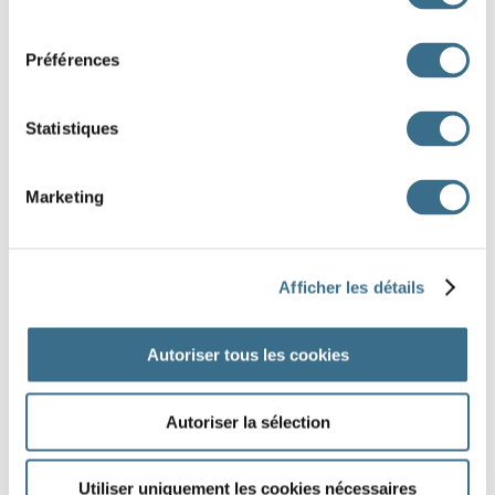
consentement
TEUR
GE
COT
LIER
ES
AL
TON
Préférences
CHA
CA
RI
FAC
HA
PA
Statistiques
DONE!
Marketing
Afficher les détails
Autoriser tous les cookies
Autoriser la sélection
Utiliser uniquement les cookies nécessaires