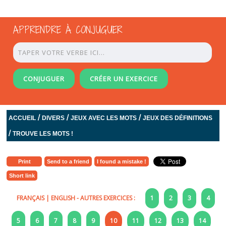
APPRENDRE À CONJUGUER
CONJUGUER
CRÉER UN EXERCICE
/
/
/
ACCUEIL
DIVERS
JEUX AVEC LES MOTS
JEUX DES DÉFINITIONS
/
TROUVE LES MOTS !
Print
Send to a friend
I found a mistake !
Short link
FRANÇAIS
|
ENGLISH
- AUTRES EXERCICES :
1
2
3
4
5
6
7
8
9
10
11
12
13
14