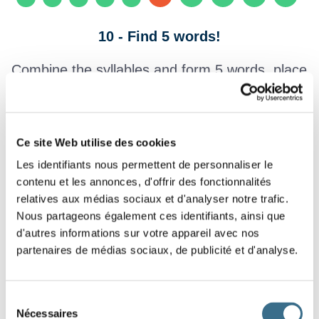
10 - Find 5 words!
Combine the syllables and form 5 words, place
each word before its definition. (put the purple
labels in the right places).
Ce site Web utilise des cookies
Ensemble de
Les identifiants nous permettent de personnaliser le
marches.
contenu et les annonces, d'offrir des fonctionnalités
Légume vert
relatives aux médias sociaux et d'analyser notre trafic.
Nous partageons également ces identifiants, ainsi que
d'autres informations sur votre appareil avec nos
Pâturage d’altitude.
partenaires de médias sociaux, de publicité et d'analyse.
Jeune chat.
Sélection
Distribue le courier.
Nécessaires
du