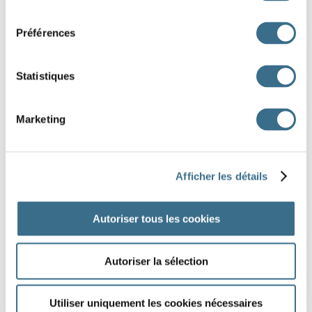
consentement
MÉ
DE
RA
CIN
VE
GE
BRÈ
Préférences
NAL
AS
COU
COT
JOUR
TI
Statistiques
DONE!
Marketing
Afficher les détails
Autoriser tous les cookies
Autoriser la sélection
Utiliser uniquement les cookies nécessaires