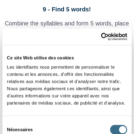
9 - Find 5 words!
Combine the syllables and form 5 words, place
each word before its definition. (put the purple
labels in the right places).
Ce site Web utilise des cookies
Il nous informe.
Les identifiants nous permettent de personnaliser le
C'est le contraire de
contenu et les annonces, d'offrir des fonctionnalités
la peur.
relatives aux médias sociaux et d'analyser notre trafic.
Nous partageons également ces identifiants, ainsi que
Il soigne les
d'autres informations sur votre appareil avec nos
malades.
partenaires de médias sociaux, de publicité et d'analyse.
Petit ver.
Sélection
Courte.
Nécessaires
du