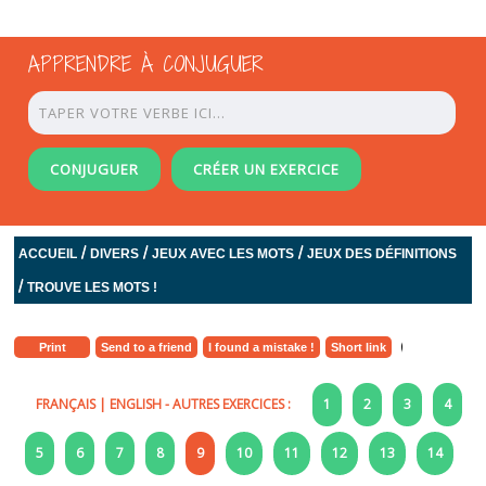
APPRENDRE À CONJUGUER
CONJUGUER
CRÉER UN EXERCICE
/
/
/
ACCUEIL
DIVERS
JEUX AVEC LES MOTS
JEUX DES DÉFINITIONS
/
TROUVE LES MOTS !
Print
Send to a friend
I found a mistake !
Short link
FRANÇAIS
|
ENGLISH
- AUTRES EXERCICES :
1
2
3
4
5
6
7
8
9
10
11
12
13
14