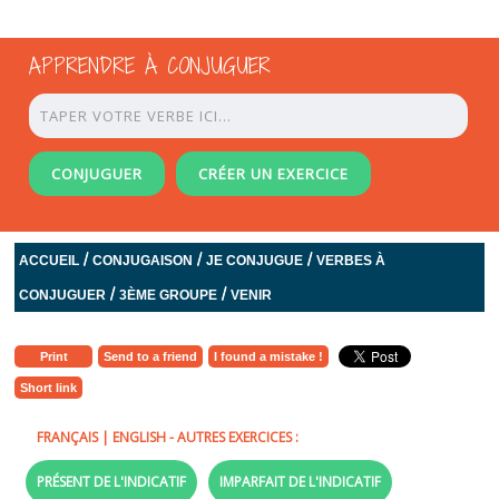
APPRENDRE À CONJUGUER
CONJUGUER
CRÉER UN EXERCICE
/
/
/
ACCUEIL
CONJUGAISON
JE CONJUGUE
VERBES À
/
/
CONJUGUER
3ÈME GROUPE
VENIR
Print
Send to a friend
I found a mistake !
Short link
FRANÇAIS
|
ENGLISH
- AUTRES EXERCICES :
PRÉSENT DE L'INDICATIF
IMPARFAIT DE L'INDICATIF