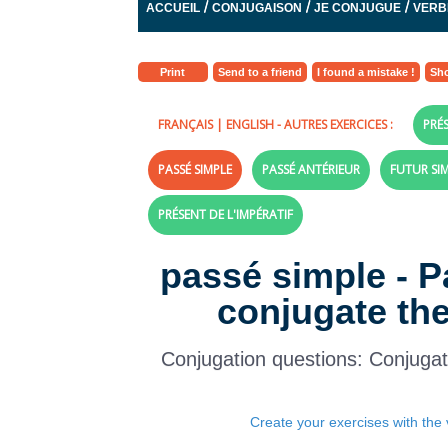
/
/
/
ACCUEIL
CONJUGAISON
JE CONJUGUE
VERB
Print
Send to a friend
I found a mistake !
Sho
FRANÇAIS
|
ENGLISH
- AUTRES EXERCICES :
PRÉS
PASSÉ SIMPLE
PASSÉ ANTÉRIEUR
FUTUR SI
PRÉSENT DE L'IMPÉRATIF
passé simple - P
conjugate the
Conjugation questions: Conjuga
Create your exercises with the 