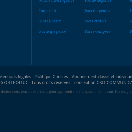
Forme interrogative
Forme négative
F
Imparfait
Jeux du pendu
L
Mots à caser
Mots croisés
M
Participe passé
Passé composé
P
Mentions légales
-
Politique Cookies
-
Abonnement classe et individue
6 ORTHOLUD - Tous droits réservés - conception
CKD-COMMUNIC
tholud.com, jeux et exercices pour apprendre le français en s'amusant. Et c'est grat