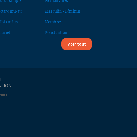
utur simple
Homonymes
ettre muette
Masculin - Féminin
ots mêlés
Nombres
luriel
Ponctuation
Voir tout
l
ATION
uit !