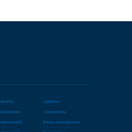
dverbes
Alphabet
onditionnel
Conjonctions
émonstratif
Forme active/passive