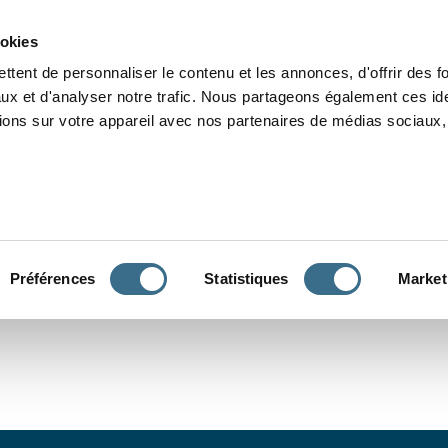
Grammaire
Orthographe
Dictée
Lecture
Vocabulaire
Divers
Par
ookies
ttent de personnaliser le contenu et les annonces, d'offrir des f
ux et d'analyser notre trafic. Nous partageons également ces ide
tions sur votre appareil avec nos partenaires de médias sociaux, 
CONJUGUER
Préférences
Statistiques
Market