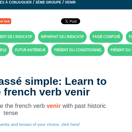
/
/
ES À CONJUGUER
3ÈME GROUPE
VENIR
rt link
ENT DE L'INDICATIF
IMPARFAIT DE L'INDICATIF
PASSÉ COMPOSÉ
P
MPLE
FUTUR ANTÉRIEUR
PRÉSENT DU CONDITIONNEL
PRÉSENT DU
assé simple: Learn to
 french verb venir
te the french verb
venir
with past historic
tense
verbs and tenses of your choice, click here!