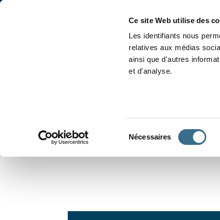
Accueil
Conjugaison
Ce site Web utilise des c
Les identifiants nous perme
relatives aux médias socia
ainsi que d'autres informa
et d'analyse.
APPRENDRE À CONJUGUER
Sélection
Nécessaires
du
consentement