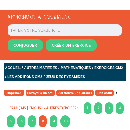
APPRENDRE À CONJUGUER
CONJUGUER
CRÉER UN EXERCICE
/
/
/
ACCUEIL
AUTRES MATIÈRES
MATHÉMATIQUES
EXERCICES CM2
/
/
LES ADDITIONS CM2
JEUX DES PYRAMIDES
Imprimer
Envoyer à un ami
J'ai trouvé une erreur !
Lien court
FRANÇAIS
|
ENGLISH
- AUTRES EXERCICES :
1
2
3
4
5
6
7
8
9
10