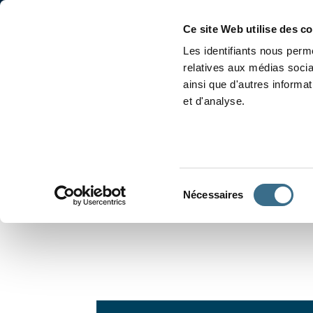
Accueil
Conjugaison
Ce site Web utilise des c
Les identifiants nous perme
relatives aux médias socia
ainsi que d'autres informa
et d'analyse.
APPRENDRE À CONJUGUER
Sélection
Nécessaires
du
consentement