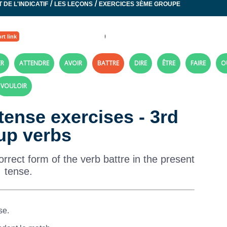
/
/
 DE L'INDICATIF
LES LEÇONS
EXERCICES 3ÈME GROUPE
rt link
ER
ATTENDRE
AVOIR
BATTRE
DIRE
ÊTRE
FAIRE
O
VOULOIR
 tense exercises - 3rd
up verbs
rrect form of the verb battre in the present
tense.
se.