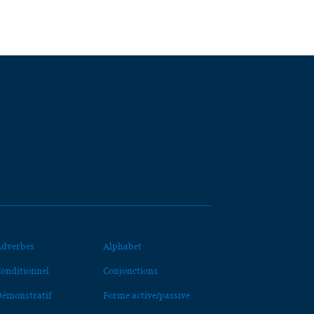
dverbes
Alphabet
onditionnel
Conjonctions
émonstratif
Forme active/passive