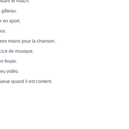
dant le match.
 gâteau.
 en sport.
oi.
ses mains pour la chanson.
cice de musique.
n finale.
jeu vidéo.
eue quand il est content.