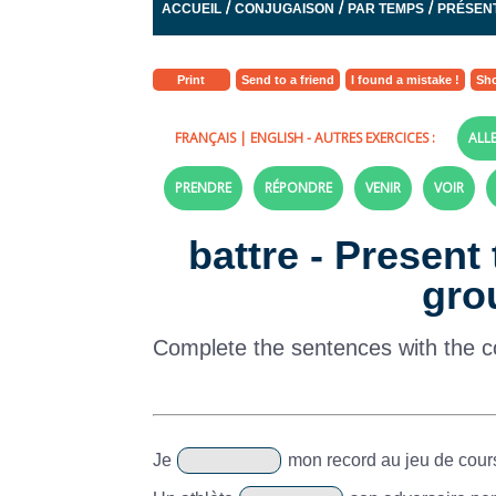
/
/
/
ACCUEIL
CONJUGAISON
PAR TEMPS
PRÉSENT
Print
Send to a friend
I found a mistake !
Sho
FRANÇAIS
|
ENGLISH
- AUTRES EXERCICES :
ALL
PRENDRE
RÉPONDRE
VENIR
VOIR
battre - Present
gro
Complete the sentences with the co
Je
mon record au jeu de cour