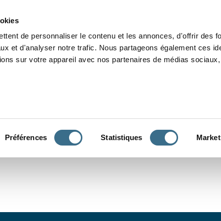
Grammaire
Orthographe
Dictée
Lecture
Vocabulaire
Divers
Par
ookies
ttent de personnaliser le contenu et les annonces, d'offrir des f
ux et d'analyser notre trafic. Nous partageons également ces ide
tions sur votre appareil avec nos partenaires de médias sociaux, 
CONJUGUER
Préférences
Statistiques
Market