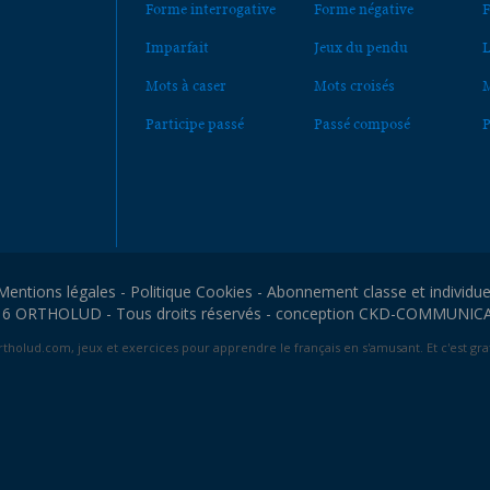
Forme interrogative
Forme négative
F
Imparfait
Jeux du pendu
L
Mots à caser
Mots croisés
M
Participe passé
Passé composé
P
Mentions légales
-
Politique Cookies
-
Abonnement classe et individue
6 ORTHOLUD - Tous droits réservés - conception
CKD-COMMUNIC
tholud.com, jeux et exercices pour apprendre le français en s'amusant. Et c'est grat