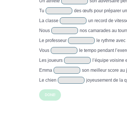
Un athlète
son adversaire pen
Tu
des œufs pour préparer un
La classe
un record de vitesse
Nous
nos camarades au tourn
Le professeur
le rythme avec 
Vous
le tempo pendant l’exer
Les joueurs
l’équipe voisine e
Emma
son meilleur score au 
Le chien
joyeusement de la qu
DONE!