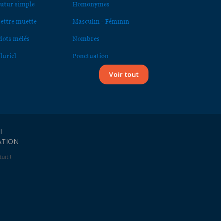
utur simple
Homonymes
ettre muette
Masculin - Féminin
ots mêlés
Nombres
luriel
Ponctuation
Voir tout
l
ATION
uit !