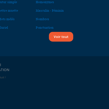
utur simple
Homonymes
ettre muette
Masculin - Féminin
ots mêlés
Nombres
luriel
Ponctuation
Voir tout
l
ATION
uit !