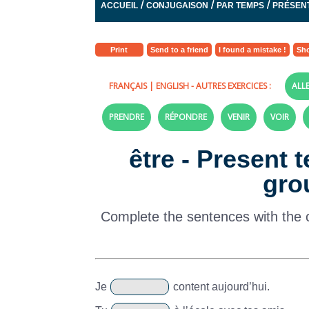
/
/
/
ACCUEIL
CONJUGAISON
PAR TEMPS
PRÉSENT
Print
Send to a friend
I found a mistake !
Sho
FRANÇAIS
|
ENGLISH
- AUTRES EXERCICES :
ALL
PRENDRE
RÉPONDRE
VENIR
VOIR
être - Present 
gro
Complete the sentences with the c
Je
content aujourd’hui.