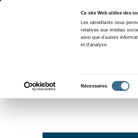
Accueil
Conjugaison
Ce site Web utilise des c
Les identifiants nous perme
relatives aux médias socia
ainsi que d'autres informa
et d'analyse.
APPRENDRE À CONJUGUER
Sélection
Nécessaires
du
consentement