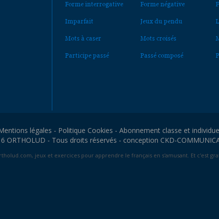
Forme interrogative
Forme négative
F
Imparfait
Jeux du pendu
L
Mots à caser
Mots croisés
M
Participe passé
Passé composé
P
Mentions légales
-
Politique Cookies
-
Abonnement classe et individue
6 ORTHOLUD - Tous droits réservés - conception
CKD-COMMUNIC
tholud.com, jeux et exercices pour apprendre le français en s'amusant. Et c'est grat