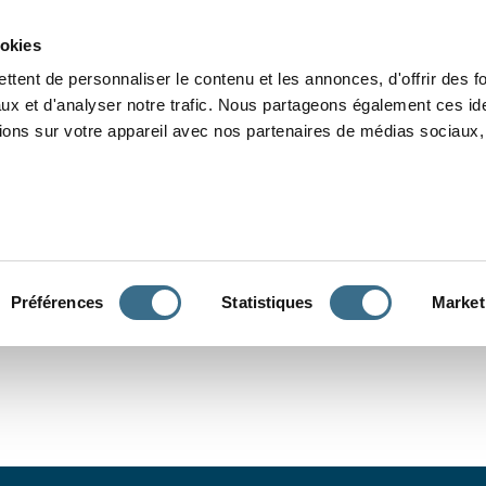
Grammaire
Orthographe
Dictée
Lecture
Vocabulaire
Divers
Par
ookies
ttent de personnaliser le contenu et les annonces, d'offrir des f
ux et d'analyser notre trafic. Nous partageons également ces ide
tions sur votre appareil avec nos partenaires de médias sociaux, 
CONJUGUER
Préférences
Statistiques
Market