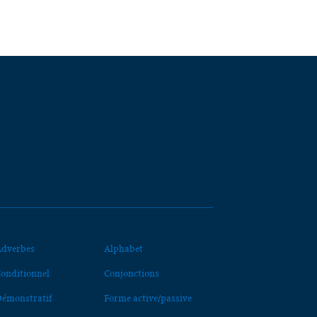
dverbes
Alphabet
onditionnel
Conjonctions
émonstratif
Forme active/passive