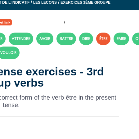
/
/
 DE L'INDICATIF
LES LEÇONS
EXERCICES 3ÈME GROUPE
rt link
ER
ATTENDRE
AVOIR
BATTRE
DIRE
ÊTRE
FAIRE
O
VOULOIR
tense exercises - 3rd
up verbs
orrect form of the verb être in the present
tense.