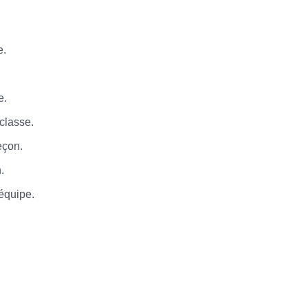
e.
e.
classe.
eçon.
.
équipe.