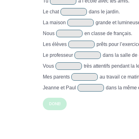
Tu
à l’école avec tes amis.
Le chat
dans le jardin.
La maison
grande et lumineus
Nous
en classe de français.
Les élèves
prêts pour l’exercic
Le professeur
dans la salle de 
Vous
très attentifs pendant la l
Mes parents
au travail ce matin
Jeanne et Paul
dans la même 
DONE!