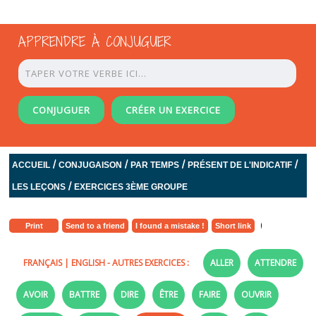
APPRENDRE À CONJUGUER
CONJUGUER
CRÉER UN EXERCICE
/
/
/
/
ACCUEIL
CONJUGAISON
PAR TEMPS
PRÉSENT DE L'INDICATIF
/
LES LEÇONS
EXERCICES 3ÈME GROUPE
Print
Send to a friend
I found a mistake !
Short link
FRANÇAIS
|
ENGLISH
- AUTRES EXERCICES :
ALLER
ATTENDRE
AVOIR
BATTRE
DIRE
ÊTRE
FAIRE
OUVRIR