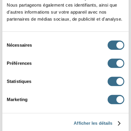
Nous partageons également ces identifiants, ainsi que
étrangers.
d'autres informations sur votre appareil avec nos
partenaires de médias sociaux, de publicité et d'analyse.
Les pompiers
aux appels d’urgence jour et
nuit.
Sélection
Je
au téléphone même pendant les
Nécessaires
du
devoirs.
consentement
Vous
poliment quand quelqu’un vous
Préférences
parle.
Tu
correctement aux exercices de français.
Statistiques
Les élèves
aux questions du professeur.
Marketing
Nous
à l’invitation de la maîtresse pour la
sortie.
Le médecin
aux inquiétudes des patients.
Afficher les détails