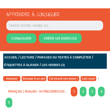
APPRENDRE À CONJUGUER
CONJUGUER
CRÉER UN EXERCICE
/
/
/
ACCUEIL
LECTURE
PHRASES OU TEXTES À COMPLÉTER
/
ÉTIQUETTES À GLISSER
LES VERBES (3)
Imprimer
Envoyer à un ami
J'ai trouvé une erreur !
Lien court
FRANÇAIS
|
ENGLISH
- AUTRES EXERCICES :
1
2
3
4
5