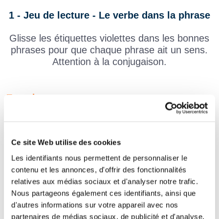
1 - Jeu de lecture - Le verbe dans la phrase
Glisse les étiquettes violettes dans les bonnes
phrases pour que chaque phrase ait un sens.
Attention à la conjugaison.
Exercice :
Jean Pierre
faire les courses.
Ce site Web utilise des cookies
Le matin, Hélène
en prenant sa douche.
Les identifiants nous permettent de personnaliser le
Nous
les lettres pour former un mot.
contenu et les annonces, d'offrir des fonctionnalités
relatives aux médias sociaux et d'analyser notre trafic.
Le ballon
sur le sol.
Nous partageons également ces identifiants, ainsi que
d'autres informations sur votre appareil avec nos
Vous
vos chaussures.
partenaires de médias sociaux, de publicité et d'analyse.