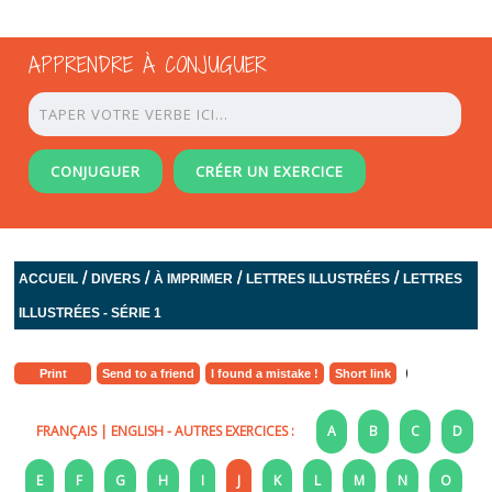
APPRENDRE À CONJUGUER
CONJUGUER
CRÉER UN EXERCICE
/
/
/
/
ACCUEIL
DIVERS
À IMPRIMER
LETTRES ILLUSTRÉES
LETTRES
ILLUSTRÉES - SÉRIE 1
Print
Send to a friend
I found a mistake !
Short link
FRANÇAIS
|
ENGLISH
- AUTRES EXERCICES :
A
B
C
D
E
F
G
H
I
J
K
L
M
N
O