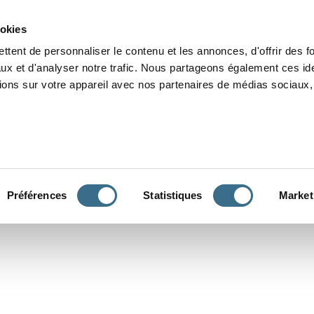
Grammaire
Orthographe
Dictée
Lecture
Vocabulaire
Divers
Par
ookies
ttent de personnaliser le contenu et les annonces, d'offrir des f
ux et d'analyser notre trafic. Nous partageons également ces ide
tions sur votre appareil avec nos partenaires de médias sociaux, 
CONJUGUER
Préférences
Statistiques
Market