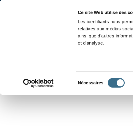
Accueil
Conjugaison
Ce site Web utilise des c
Les identifiants nous perme
relatives aux médias socia
ainsi que d'autres informa
et d'analyse.
APPRENDRE À CONJUGUER
Sélection
Nécessaires
du
consentement