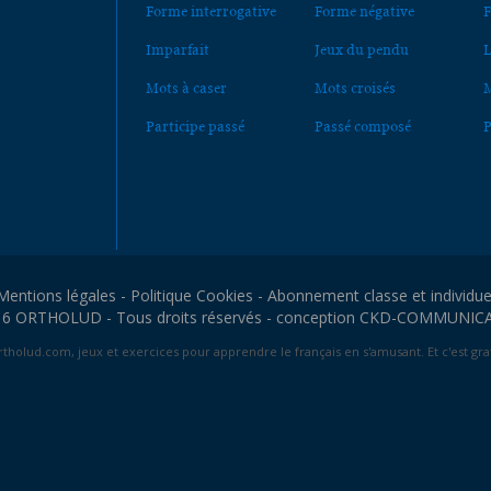
Forme interrogative
Forme négative
F
Imparfait
Jeux du pendu
L
Mots à caser
Mots croisés
M
Participe passé
Passé composé
P
Mentions légales
-
Politique Cookies
-
Abonnement classe et individue
6 ORTHOLUD - Tous droits réservés - conception
CKD-COMMUNIC
tholud.com, jeux et exercices pour apprendre le français en s'amusant. Et c'est grat