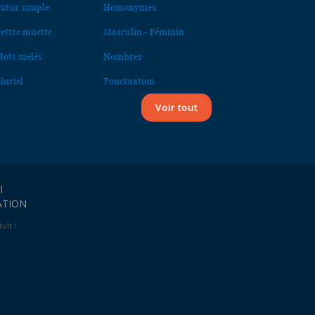
utur simple
Homonymes
ettre muette
Masculin - Féminin
ots mêlés
Nombres
luriel
Ponctuation
Voir tout
l
ATION
uit !