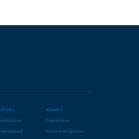
dverbes
Alphabet
onditionnel
Conjonctions
émonstratif
Forme active/passive