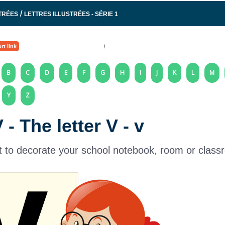
/
STRÉES
LETTRES ILLUSTRÉES - SÉRIE 1
rt link
B
C
D
E
F
G
H
I
J
K
L
M
Y
Z
 - The letter V - v
out to decorate your school notebook, room or class