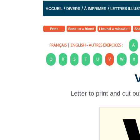
/
/
/
ACCUEIL
DIVERS
À IMPRIMER
LETTRES ILLU
Print
Send to a friend
I found a mistake !
Sho
FRANÇAIS
|
ENGLISH
- AUTRES EXERCICES :
A
Q
R
S
T
U
V
W
X
V
Letter to print and cut 