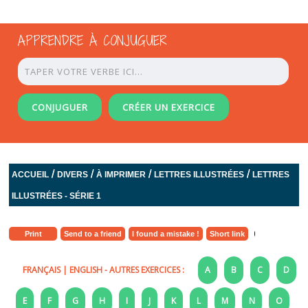
APPRENDRE À CONJUGUER
CONJUGUER
CRÉER UN EXERCICE
/
/
/
/
ACCUEIL
DIVERS
À IMPRIMER
LETTRES ILLUSTRÉES
LETTRES
ILLUSTRÉES - SÉRIE 1
Print
Send to a friend
I found a mistake !
Short link
FRANÇAIS
|
ENGLISH
- AUTRES EXERCICES :
A
B
C
D
E
F
G
H
I
J
K
L
M
N
O