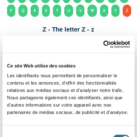
P
Q
R
S
T
U
V
W
X
Y
Z
Z - The letter Z - z
Letter to print and cut out to decorate your
school notebook, room or classroom.
Ce site Web utilise des cookies
Fotalia © brgfx
Les identifiants nous permettent de personnaliser le
contenu et les annonces, d'offrir des fonctionnalités
relatives aux médias sociaux et d'analyser notre trafic.
Nous partageons également ces identifiants, ainsi que
d'autres informations sur votre appareil avec nos
partenaires de médias sociaux, de publicité et d'analyse.
Sélection