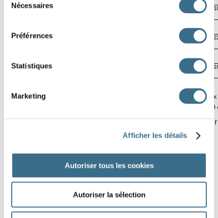
Nécessaires
du
13
16
2
1
consentement
Préférences
16
21
18
2
Statistiques
1
20
24
1
Marketing
A
B
C
D
E
F
G
H
I
J
K
Software © 2014
Clique sur une case, puis sers-toi de ton clavier, ou clique sur
Afficher les détails
Autoriser tous les cookies
Autoriser la sélection