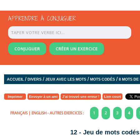
APPRENDRE À CONJUGUER
CONJUGUER
CRÉER UN EXERCICE
/
/
/
/
ACCUEIL
DIVERS
JEUX AVEC LES MOTS
MOTS CODÉS
8 MOTS DE
Imprimer
Envoyer à un ami
J'ai trouvé une erreur !
Lien court
FRANÇAIS
|
ENGLISH
- AUTRES EXERCICES :
1
2
3
4
12 - Jeu de mots codés 