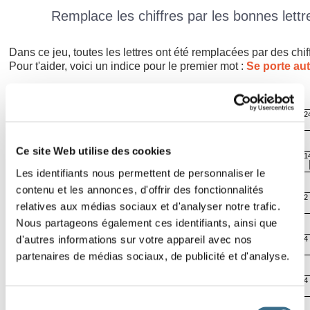
Remplace les chiffres par les bonnes lettre
Dans ce jeu, toutes les lettres ont été remplacées par des chif
Pour t'aider, voici un indice pour le premier mot :
Se porte au
11
3
16
2
B
R
Effacer
Lettre ?
Ce site Web utilise des cookies
11
21
4
1
B
Solution
Les identifiants nous permettent de personnaliser le
00:05
contenu et les annonces, d'offrir des fonctionnalités
24
16
18
2
relatives aux médias sociaux et d'analyser notre trafic.
Nous partageons également ces identifiants, ainsi que
d'autres informations sur votre appareil avec nos
3
16
24
4
R
partenaires de médias sociaux, de publicité et d'analyse.
14
16
11
4
L
B
Sélection