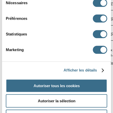
Nécessaires
du
23
21
20
1
consentement
Préférences
3
16
24
1
R
Statistiques
7
16
2
2
Marketing
A
B
C
D
E
F
G
H
I
J
K
Software © 2014
Click on a square, then use your keyboard, or click on the let
Afficher les détails
Autoriser tous les cookies
Autoriser la sélection