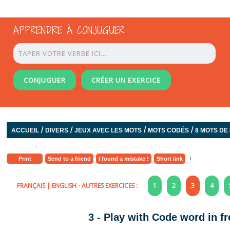
APPRENDRE À CONJUGUER
CONJUGUER
CRÉER UN EXERCICE
/
/
/
/
ACCUEIL
DIVERS
JEUX AVEC LES MOTS
MOTS CODÉS
8 MOTS DE
Print
Send to a friend
I found a mistake !
Short link
FRANÇAIS
|
ENGLISH
- AUTRES EXERCICES :
1
2
3
4
3 - Play with Code word in fr