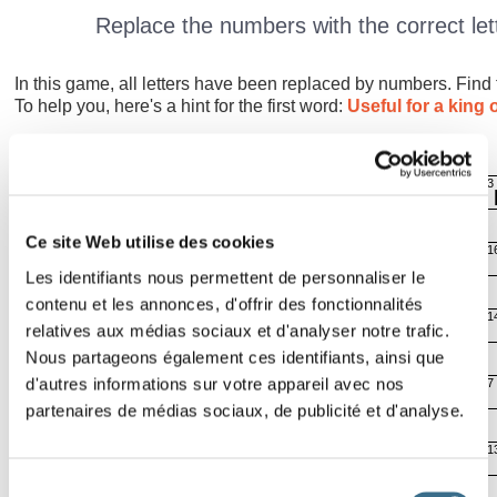
Replace the numbers with the correct lett
In this game, all letters have been replaced by numbers. Find 
To help you, here's a hint for the first word:
Useful for a king
24
4
22
3
Effacer
00:05
Ce site Web utilise des cookies
24
16
2
1
Les identifiants nous permettent de personnaliser le
contenu et les annonces, d'offrir des fonctionnalités
15
21
14
1
relatives aux médias sociaux et d'analyser notre trafic.
Nous partageons également ces identifiants, ainsi que
d'autres informations sur votre appareil avec nos
12
21
16
7
partenaires de médias sociaux, de publicité et d'analyse.
15
14
4
1
Sélection