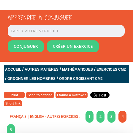
APPRENDRE À CONJUGUER
CONJUGUER
CRÉER UN EXERCICE
/
/
/
ACCUEIL
AUTRES MATIÈRES
MATHÉMATIQUES
EXERCICES CM2
/
/
ORDONNER LES NOMBRES
ORDRE CROISSANT CM2
Print
Send to a friend
I found a mistake !
Short link
FRANÇAIS
|
ENGLISH
- AUTRES EXERCICES :
1
2
3
4
5