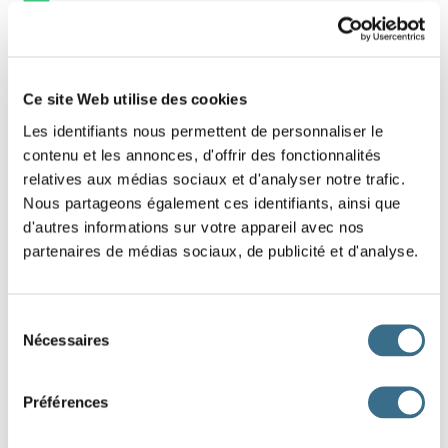
4 - Mathematical exercise: The ascending
order.
Ce site Web utilise des cookies
Les identifiants nous permettent de personnaliser le
Sort its numbers in ascending order. Slide the
contenu et les annonces, d'offrir des fonctionnalités
purple labels in the right order.
relatives aux médias sociaux et d'analyser notre trafic.
Nous partageons également ces identifiants, ainsi que
d'autres informations sur votre appareil avec nos
54874
65415
8764
14874
14541
12456
partenaires de médias sociaux, de publicité et d'analyse.
9874
41841
Sélection
Nécessaires
du
DONE!
consentement
Préférences