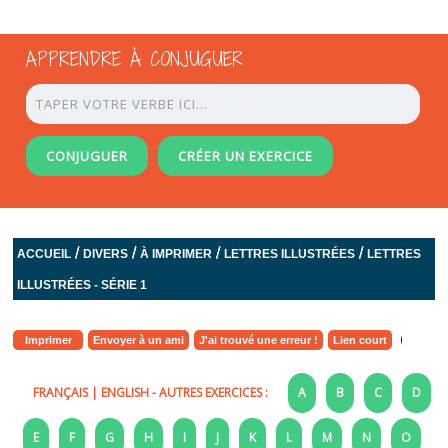
APPRENDRE À CONJUGUER
CONJUGUER
CRÉER UN EXERCICE
/
/
/
/
ACCUEIL
DIVERS
À IMPRIMER
LETTRES ILLUSTRÉES
LETTRES
ILLUSTRÉES - SÉRIE 1
Imprimer
Envoyer à un ami
J'ai trouvé une erreur !
Lien court
FRANÇAIS
|
ENGLISH
- AUTRES EXERCICES :
A
B
C
D
E
F
G
H
I
J
K
L
M
N
O