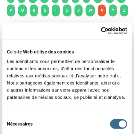
P
Q
R
S
T
U
V
W
X
Y
Z
X - La lettre X - x
Lettre à imprimer et à découper pour décorer
ton cahier d'école, ta chambre ou ta classe.
Ce site Web utilise des cookies
Les identifiants nous permettent de personnaliser le
contenu et les annonces, d'offrir des fonctionnalités
relatives aux médias sociaux et d'analyser notre trafic.
Nous partageons également ces identifiants, ainsi que
d'autres informations sur votre appareil avec nos
partenaires de médias sociaux, de publicité et d'analyse.
Sélection
Nécessaires
du
consentement