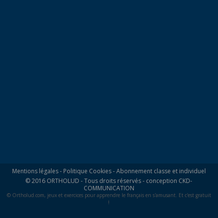
Mentions légales
-
Politique Cookies
-
Abonnement classe et individuel
© 2016 ORTHOLUD - Tous droits réservés - conception
CKD-
COMMUNICATION
© Ortholud.com, jeux et exercices pour apprendre le français en s'amusant. Et c'est gratuit
!